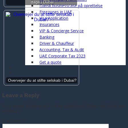
dage i Dubai
Dansk businesscase på oprettelse
Freezones in UAE
Visa Application
Insurances
VIP & Concierge Service
Banking
Driver & Chauffeur
Accounting, Tax & Audit
UAE Corporate Tax 2023
Get a quote
Whatsapp
Overvejer du at stifte selskab i Dubai?
Leave a Reply
Your email address will not be published.
Required fields are
marked
*
Comment
*