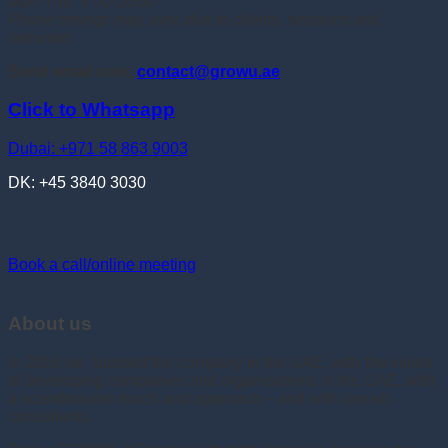
Mon-Thu: 9:00-16:00
Phone timings may vary, due to clients, sessions and
seminars
Send email now:
contact@growu.ae
Click to Whatsapp
Dubai: +971 58 863 9003
DK: +45 3840 3030
Book a call/online meeting
About us
In 2016 we founded the company in the UAE, with the vision
of developing companies and organisations in the UAE, with
a scandinavian touch and approach – and with danish
consultants.