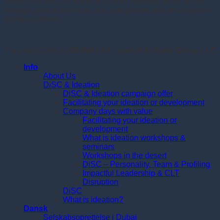
Today GROWU.AE works with both intensive focus on the
strategic part of business, and with growth and development
of organisations.
Copyright 2026 ©
GROWU.AE - part of Al Baria Group LLC
Info
About Us
DiSC & Ideation
DiSC & Ideation campaign offer
Facilitating your ideation or development
Company days with value
Facilitating your ideation or
development
What is ideation workshops &
seminars
Workshops in the desert
DiSC – Personality, Team & Profiling
Impactful Leadership & CLT
Disruption
DiSC
What is ideation?
Dansk
Selskabsoprettelse i Dubai