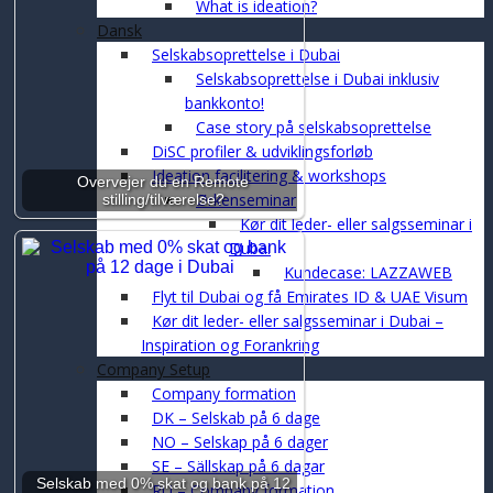
What is ideation?
Dansk
Selskabsoprettelse i Dubai
Selskabsoprettelse i Dubai inklusiv
bankkonto!
Case story på selskabsoprettelse
DiSC profiler & udviklingsforløb
Ideation facilitering & workshops
Overvejer du en Remote
Ørkenseminar
stilling/tilværelse?
Kør dit leder- eller salgsseminar i
Dubai
Kundecase: LAZZAWEB
Flyt til Dubai og få Emirates ID & UAE Visum
Kør dit leder- eller salgsseminar i Dubai –
Inspiration og Forankring
Company Setup
Company formation
DK – Selskab på 6 dage
NO – Selskap på 6 dager
SE – Sällskap på 6 dagar
Selskab med 0% skat og bank på 12
RU – Company formation