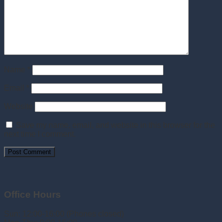
Name
*
Email
*
Website
Save my name, email, and website in this browser for the
next time I comment.
Office Hours
Sun: 12:00-16:00 (Phones closed)