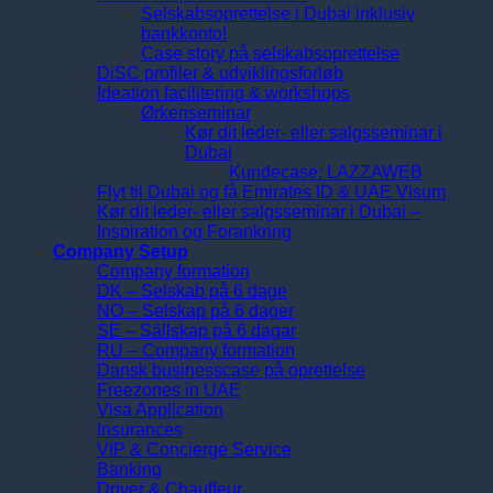
Selskabsoprettelse i Dubai inklusiv
bankkonto!
Case story på selskabsoprettelse
DiSC profiler & udviklingsforløb
Ideation facilitering & workshops
Ørkenseminar
Kør dit leder- eller salgsseminar i
Dubai
Kundecase: LAZZAWEB
Flyt til Dubai og få Emirates ID & UAE Visum
Kør dit leder- eller salgsseminar i Dubai –
Inspiration og Forankring
Company Setup
Company formation
DK – Selskab på 6 dage
NO – Selskap på 6 dager
SE – Sällskap på 6 dagar
RU – Company formation
Dansk businesscase på oprettelse
Freezones in UAE
Visa Application
Insurances
VIP & Concierge Service
Banking
Driver & Chauffeur