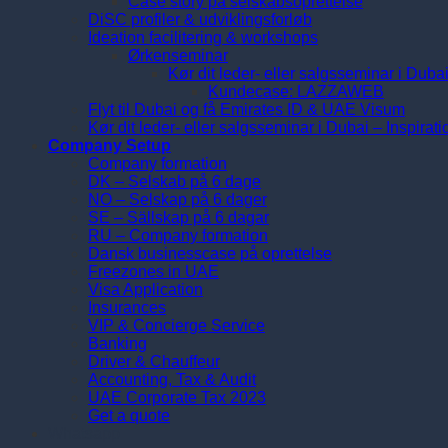
Case story på selskabsoprettelse
DiSC profiler & udviklingsforløb
Ideation facilitering & workshops
Ørkenseminar
Kør dit leder- eller salgsseminar i Duba
Kundecase: LAZZAWEB
Flyt til Dubai og få Emirates ID & UAE Visum
Kør dit leder- eller salgsseminar i Dubai – Inspirat
Company Setup
Company formation
DK – Selskab på 6 dage
NO – Selskap på 6 dager
SE – Sällskap på 6 dagar
RU – Company formation
Dansk businesscase på oprettelse
Freezones in UAE
Visa Application
Insurances
VIP & Concierge Service
Banking
Driver & Chauffeur
Accounting, Tax & Audit
UAE Corporate Tax 2023
Get a quote
Whatsapp