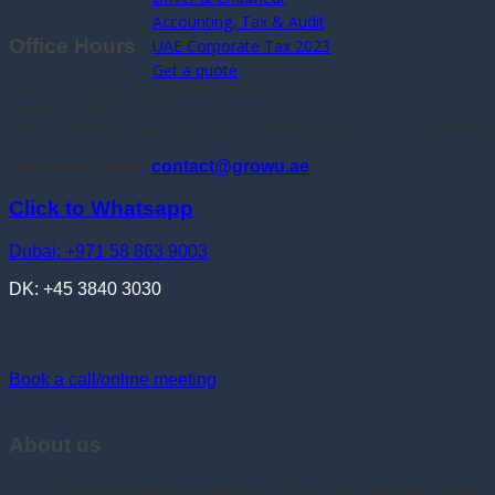
Accounting, Tax & Audit
Office Hours
UAE Corporate Tax 2023
Get a quote
Sun: 12:00-16:00 (Phones closed)
Mon-Thu: 9:00-16:00
Whatsapp
Phone timings may vary, due to clients, sessions and seminar
Send email now:
contact@growu.ae
Click to Whatsapp
Dubai: +971 58 863 9003
DK: +45 3840 3030
Book a call/online meeting
About us
In 2016 we founded the company in the UAE, with the vision 