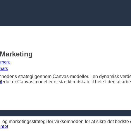
 Marketing
opment
nars
ens strategi gennem Canvas-modeller. I en dynamisk verden er 
ng
rfor er Canvas modeller et stærkt redskab til hele tiden at arb
marketingsstrategi for virksomheden for at sikre det bedste out
onto!