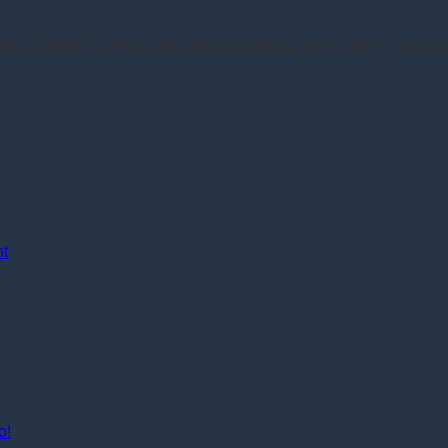
gic part of business, and with growth and development of orga
nt
o!