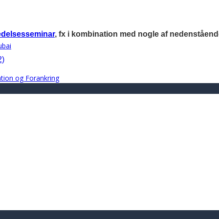
 ledelsesseminar
, fx i kombination med nogle af nedenståend
ubai
2)
ration og Forankring