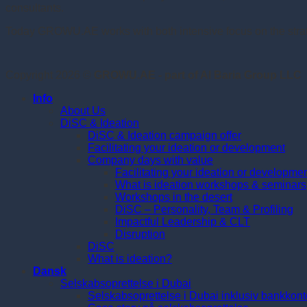
consultants.
Today GROWU.AE works with both intensive focus on the strate
Copyright 2026 ©
GROWU.AE - part of Al Baria Group LLC
Info
About Us
DiSC & Ideation
DiSC & Ideation campaign offer
Facilitating your ideation or development
Company days with value
Facilitating your ideation or developme
What is ideation workshops & seminars
Workshops in the desert
DiSC – Personality, Team & Profiling
Impactful Leadership & CLT
Disruption
DiSC
What is ideation?
Dansk
Selskabsoprettelse i Dubai
Selskabsoprettelse i Dubai inklusiv bankkont