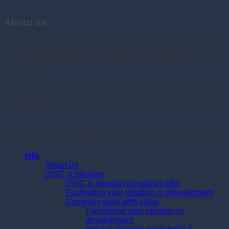
About us
In 2016 we founded the company in the UAE, with the vision
of developing companies and organisations in the UAE, with
a scandinavian touch and approach – and with danish
consultants.
Today GROWU.AE works with both intensive focus on the
strategic part of business, and with growth and development
of organisations.
Copyright 2026 ©
GROWU.AE - part of Al Baria Group LLC
Info
About Us
DiSC & Ideation
DiSC & Ideation campaign offer
Facilitating your ideation or development
Company days with value
Facilitating your ideation or
development