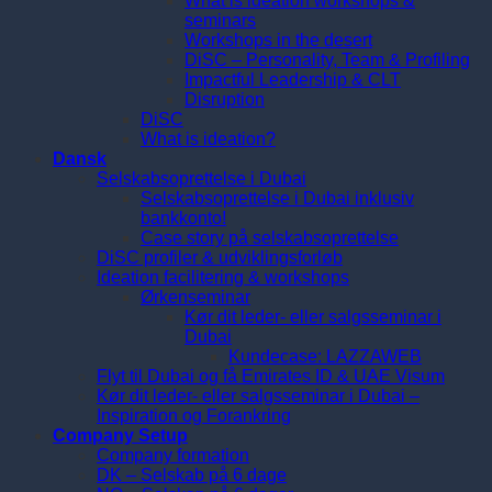
What is ideation workshops &
seminars
Workshops in the desert
DiSC – Personality, Team & Profiling
Impactful Leadership & CLT
Disruption
DiSC
What is ideation?
Dansk
Selskabsoprettelse i Dubai
Selskabsoprettelse i Dubai inklusiv
bankkonto!
Case story på selskabsoprettelse
DiSC profiler & udviklingsforløb
Ideation facilitering & workshops
Ørkenseminar
Kør dit leder- eller salgsseminar i
Dubai
Kundecase: LAZZAWEB
Flyt til Dubai og få Emirates ID & UAE Visum
Kør dit leder- eller salgsseminar i Dubai –
Inspiration og Forankring
Company Setup
Company formation
DK – Selskab på 6 dage