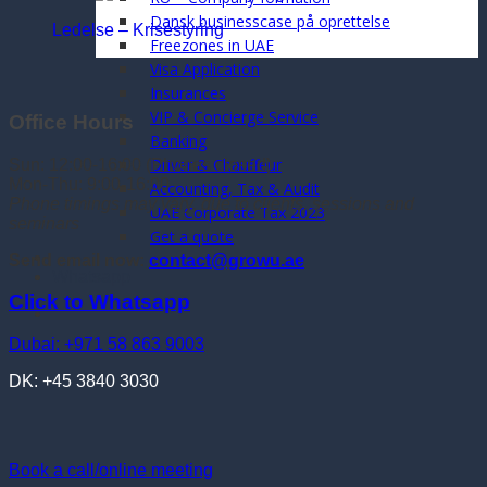
Dansk businesscase på oprettelse
Ledelse – Krisestyring
Freezones in UAE
Visa Application
Insurances
VIP & Concierge Service
Office Hours
Banking
Driver & Chauffeur
Sun: 12:00-16:00 (Phones closed)
Mon-Thu: 9:00-16:00
Accounting, Tax & Audit
Phone timings may vary, due to clients, sessions and
UAE Corporate Tax 2023
seminars
Get a quote
Send email now:
contact@growu.ae
Whatsapp
Click to Whatsapp
Dubai: +971 58 863 9003
DK: +45 3840 3030
Book a call/online meeting