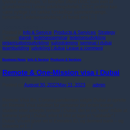
fysiske workshops. Vi benytter oftest DiSC som een af
grundstenene i vores udviklingsforløb. DiSC profiler kan
være nyttige i en række forskellige sammenhænge,
herunder: Ledelsesudvikling: At forstå ens […]
Continue reading
→
Posted in
Info & Service
,
Products & Services
,
Strategy
|
Tagged
dansk
,
ledelsesseminar
,
ledelsesudvikling
,
organisationsudvikling
,
salgstræning
,
seminar i dubai
,
teambuilding
,
udvikling i dubai
Leave a comment
Business News
,
Info & Service
,
Products & Services
Remote & One-Mission visa i Dubai
Posted on
August 30, 2022
May 11, 2023
by
admin
Remote Visa Ifm. Corona-pandemien valgte Dubai at oprette
en Remote Visa solution for personer der enten kunne
studere eller arbejde remote i Dubai, det er en “nem” måde at
komme igang i Dubai, eller til blot at tage et “sabbatår” i
Dubai. Visaet giver ret til Emirates ID, og dermed bank – og
kravene er […]