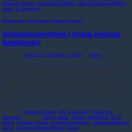
selskab i dubai
,
selskabsoprettelse
,
virksomhedsoprettelse i
dubai
1
Comment
Business News
,
Info & Service
,
Products & Services
Selskabsoprettelse i Dubai inklusiv
bankkonto!
Posted on
March 1, 2022
June 3, 2026
by
admin
Pr. 1/3 kan vi nu tilbyde selskabsoprettelse, trade license OG
bankkonto til selskabet i én pakke – og nu med tilskud!
Tidligere har det at skulle oprette en bankkonto i Dubai,
været en lettere bøvlet og langstrakt affære, men nu kan vi
tilbyde i en løsning – også hvor det hele kan sættes op
direkte […]
Continue reading
→
Posted in
Business News
,
Info & Service
,
Products &
Services
|
Tagged
bank i dubai
,
dansk
,
dubaifirma
,
flyt til
dubai
,
selskab i dubai
,
selskabsoprettelse
,
selskabsstiftelse i
dubai
,
virksomhedsoprettelse i dubai