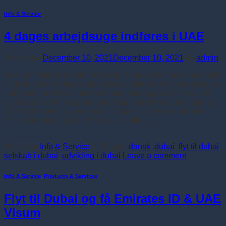
Info & Service
4 dages arbejdsuge indføres i UAE
Posted on
December 10, 2021
December 10, 2021
by
admin
Et af Emiraterne (landene) i UAE, Sharjah har netop meddelt
at de indfører 4-dages arbejdsuge, således at en arbejdsuge
i Sharjah nu officielt løber mandag-torsdag fra 07:30-15:30,
og ikke som før fra søndag-torsdag (plus lørdag for nogen).
Dette kommer bl.a. ovenpå at Dubai i sidste uge indførte
officiel arbejdsuge på 4,5 dag – for alle […]
Continue reading
→
Posted in
Info & Service
|
Tagged
dansk
,
dubai
,
flyt til dubai
,
selskab i dubai
,
udvikling i dubai
Leave a comment
Info & Service
,
Products & Services
Flyt til Dubai og få Emirates ID & UAE
Visum