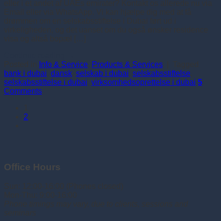
eller i et andet af UAEs emirater? Kontakt os allerede nu via
Email eller via WhatsApp. Vi kan hjælpe dig med at få
drømmen om en selskabsstiftelse i Dubai ført ud i
virkeligheden, og det uanset om du også ønsker residence
visa og altså bopæl […]
Continue reading
→
Posted in
Info & Service
,
Products & Services
|
Tagged
bank i dubai
,
dansk
,
selskab i dubai
,
selskabsstiftelse
,
selskabsstiftelse i dubai
,
virksomhedsoprettelse i dubai
5
Comments
1
2
Office Hours
Sun: 12:00-16:00 (Phones closed)
Mon-Thu: 9:00-16:00
Phone timings may vary, due to clients, sessions and
seminars