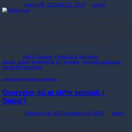
Posted on
March 28, 2021
May 11, 2023
by
admin
Overvejer du at flytte til Dubai, eller et af de andre skønne
emirater i UAE, så kan vi assistere med visum, hvis du enten
er freelancer, investor eller ønsker at starte egen virksomhed
i Dubai. Du kan læse lidt mere om Dubai her. Processen med
at søge visum og tilladelse til at arbejde i Dubai, […]
Continue reading
→
Posted in
Info & Service
,
Products & Services
|
Tagged
dansk
,
dubai
,
dubaifirma
,
flyt til dubai
,
selskabsoprettelse
,
visum
5
Comments
Info & Service
,
Products & Services
Overvejer du at stifte selskab i
Dubai?
Posted on
February 11, 2021
November 18, 2023
by
admin
Har du gået med overvejelserne at stifte et selskab i Dubai