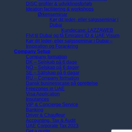
DiSC profiler & udviklingsforløb
Ideation facilitering & workshops
Ørkenseminar
Kør dit leder- eller salgsseminar i
Dubai
Kundecase: LAZZAWEB
Flyt til Dubai og få Emirates ID & UAE Visum
Kør dit leder- eller salgsseminar i Dubai –
Inspiration og Forankring
Company Setup
Company formation
DK – Selskab på 6 dage
NO – Selskap på 6 dager
SE – Sällskap på 6 dagar
RU – Company formation
Dansk businesscase på oprettelse
Freezones in UAE
Visa Application
Insurances
VIP & Concierge Service
Banking
Driver & Chauffeur
Accounting, Tax & Audit
UAE Corporate Tax 2023
Get a quote