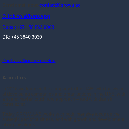
Send email now:
contact@growu.ae
Click to Whatsapp
Dubai: +971 58 863 9003
DK: +45 3840 3030
Book a call/online meeting
About us
In 2016 we founded the company in the UAE, with the vision
of developing companies and organisations in the UAE, with
a scandinavian touch and approach – and with danish
consultants.
Today GROWU.AE works with both intensive focus on the
strategic part of business, and with growth and development
of organisations.