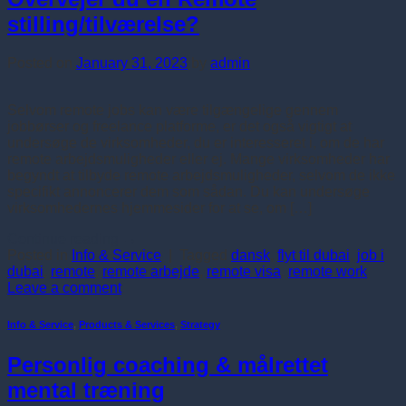
stilling/tilværelse?
Posted on
January 31, 2023
by
admin
Selvom remote jobs kan være tilgængelige gennem
jobbørser og freelance platforme, er det også vigtigt at
undersøge de virksomheder, du er interesseret i, om de har
remote arbejdsmuligheder eller ej. Mange virksomheder har
begyndt at tilbyde remote arbejdsmuligheder, selvom de ikke
specifikt annoncerer dem som sådan. Du kan undersøge
virksomhedernes hjemmesider for at se, om […]
Continue reading
→
Posted in
Info & Service
|
Tagged
dansk
,
flyt til dubai
,
job i
dubai
,
remote
,
remote arbejde
,
remote visa
,
remote work
Leave a comment
Info & Service
,
Products & Services
,
Strategy
Personlig coaching & målrettet
mental træning