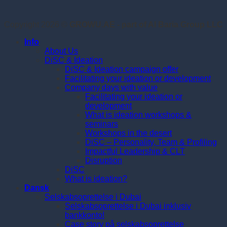
Copyright 2026 ©
GROWU.AE - part of Al Baria Group LLC
Info
About Us
DiSC & Ideation
DiSC & Ideation campaign offer
Facilitating your ideation or development
Company days with value
Facilitating your ideation or
development
What is ideation workshops &
seminars
Workshops in the desert
DiSC – Personality, Team & Profiling
Impactful Leadership & CLT
Disruption
DiSC
What is ideation?
Dansk
Selskabsoprettelse i Dubai
Selskabsoprettelse i Dubai inklusiv
bankkonto!
Case story på selskabsoprettelse