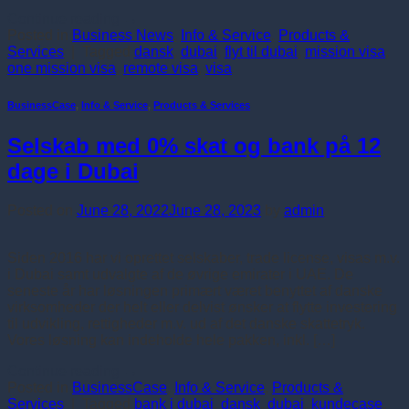
Continue reading
→
Posted in
Business News
,
Info & Service
,
Products &
Services
|
Tagged
dansk
,
dubai
,
flyt til dubai
,
mission visa
,
one mission visa
,
remote visa
,
visa
BusinessCase
,
Info & Service
,
Products & Services
Selskab med 0% skat og bank på 12
dage i Dubai
Posted on
June 28, 2022
June 28, 2023
by
admin
Siden 2016 har vi oprettet selskaber, trade license, visas m.v.
i Dubai samt udvalgte af de øvrige emirater i UAE. De
seneste år har løsningen primært været benyttet af danske
virksomheder der helt eller delvist ønsker at flytte investering
til udvikling, rettigheder m.v. ud af det danske skattetryk.
Vores løsning kan indeholde hele pakken, inkl. […]
Continue reading
→
Posted in
BusinessCase
,
Info & Service
,
Products &
Services
|
Tagged
bank i dubai
,
dansk
,
dubai
,
kundecase
,