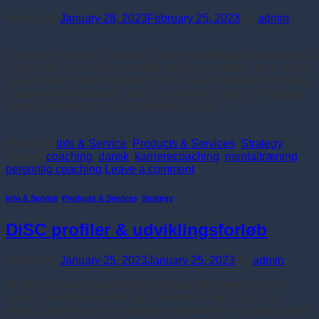
Posted on
January 28, 2023
February 25, 2023
by
admin
Kunne du trænger til et skub i den rette retning, et skub der vil
hjælpe dig til at nå dine ønsker, mål og resultater. Med støtte
og opbakning samt coaching, fra en internationalt certificeret
coach og mentaltræner, kan du nu koble dig på et 90 dages
forløb for kun EUR 125,- I forløbet får du […]
Continue reading
→
Posted in
Info & Service
,
Products & Services
,
Strategy
|
Tagged
coaching
,
dansk
,
karrierecoaching
,
mentaltræning
,
personlig coaching
Leave a comment
Info & Service
,
Products & Services
,
Strategy
DiSC profiler & udviklingsforløb
Posted on
January 25, 2023
January 25, 2023
by
admin
Vi tilbyder en række udviklingsforløb, både remote samt
fysisk i både Dubai/UAE og i Danmark – og indgår i en
række forløb hvor vi kombinerer remote/online udvikling med